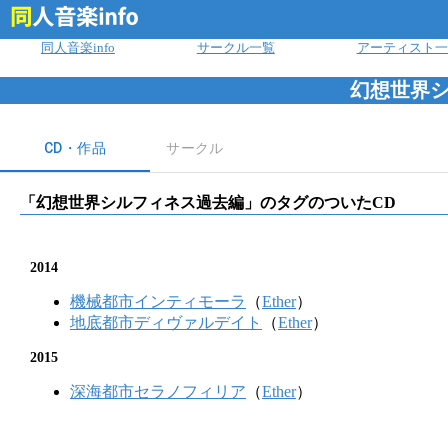
ログイン
同人音楽info
サークル一覧
アーティスト一
幻想世界
CD・作品
サークル
「
幻想世界シルフィネス過去編
」のタグのついたCD
2014
機械都市インティモーラ
（
Ether
）
地底都市ディヴァルデイト
（
Ether
）
2015
深海都市セラノフィリア
（
Ether
）