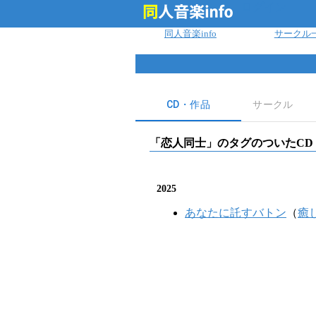
ログイン
同人音楽info
サークル
CD・作品
サークル
「
恋人同士
」のタグのついたCD
2025
あなたに託すバトン
（
癒