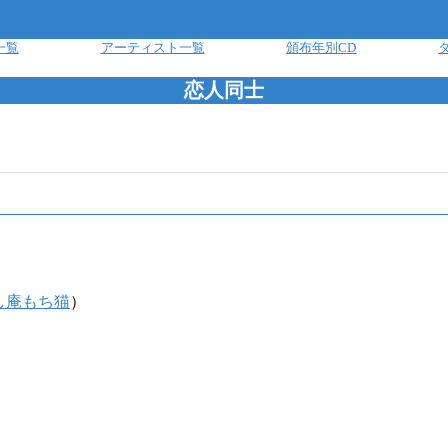
一覧
アーティスト一覧
頒布年別CD
恋人同士
し庵もち猫
）