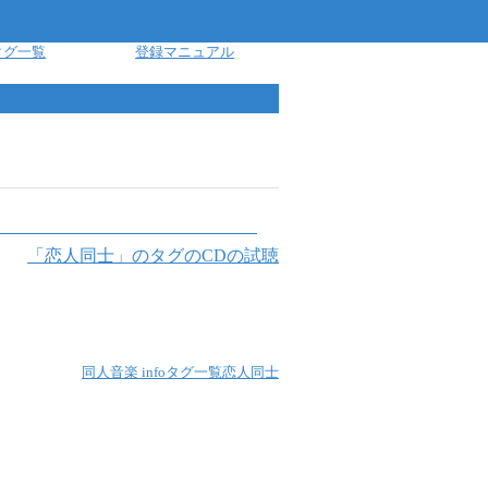
タグ一覧
登録マニュアル
「
恋人同士
」のタグのCDの試聴
同人音楽 info
タグ一覧
恋人同士