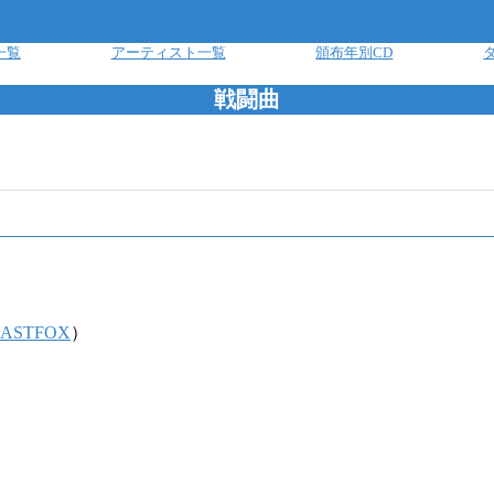
一覧
アーティスト一覧
頒布年別CD
戦闘曲
EASTFOX
）