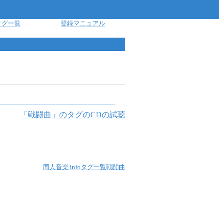
タグ一覧
登録マニュアル
「
戦闘曲
」のタグのCDの試聴
同人音楽 info
タグ一覧
戦闘曲