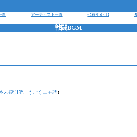
一覧
アーティスト一覧
頒布年別CD
戦闘BGM
D
終末観測所
、
うごくエモ調
）