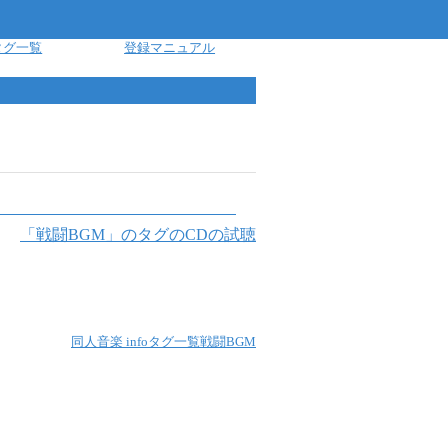
タグ一覧
登録マニュアル
「
戦闘BGM
」のタグのCDの試聴
同人音楽 info
タグ一覧
戦闘BGM