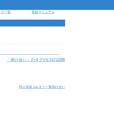
タグ一覧
登録マニュアル
「
掛け合い
」のタグのCDの試聴
同人音楽 info
タグ一覧
掛け合い