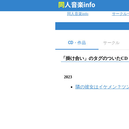
ログイン
同人音楽info
サークル
CD・作品
サークル
「
掛け合い
」のタグのついたCD
2023
隣の彼女はイケメン？ツ