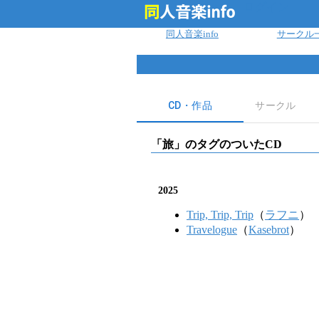
ログイン
同人音楽info
サークル
CD・作品
サークル
「
旅
」のタグのついたCD
2025
Trip, Trip, Trip
（
ラフニ
）
Travelogue
（
Kasebrot
）