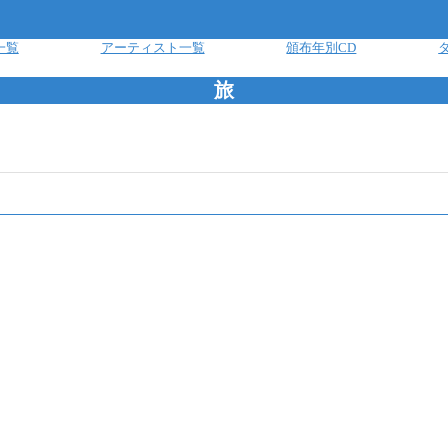
一覧
アーティスト一覧
頒布年別CD
旅