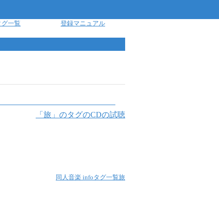
タグ一覧
登録マニュアル
「
旅
」のタグのCDの試聴
同人音楽 info
タグ一覧
旅