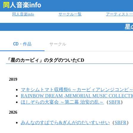
ログイン
同人音楽info
サークル一覧
アーティスト一
星
CD・作品
サークル
「
星のカービィ
」のタグのついたCD
2019
マキシムトマト収穫祭6 ～カービィアレンジコンピ
RAINBOW DREAM -MEMORIAL MUSIC COLLECTIO
ほしぞらの大宴会 ～第二幕 治安の乱～
（
SBFR
）
2026
みんなのすぱでら&ぎんがのだいすいせい
（
SBFR
）