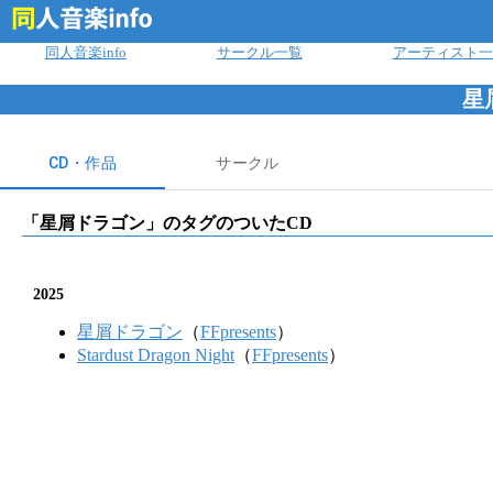
ログイン
同人音楽info
サークル一覧
アーティスト一
星
CD・作品
サークル
「
星屑ドラゴン
」のタグのついたCD
2025
星屑ドラゴン
（
FFpresents
）
Stardust Dragon Night
（
FFpresents
）