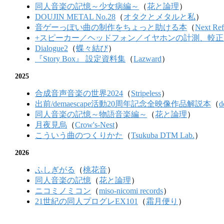
同人音楽の記憶～少女病編～
（
花と論理
）
DOUJIN METAL No.28
（
オタクとメタルと私
）
音ゲーっぽい曲の制作をちょっと助ける本
（
Next Ref
+スピーカー／ヘッドフォン／イヤホンの計測、較正
Dialogue2
（
蝶々結び
）
『Story Box』 設定資料集
（
Lazward
）
2025
合成音声音楽の世界2024
（
Stripeless
）
出前/demaescape活動20周年記念全映像作品解説本
（
d
同人音楽の記憶～物語音楽編～
（
花と論理
）
月夜見烏
（
Crow's-Nest
）
こういう曲のつくりかた
（
Tsukuba DTM Lab.
）
2026
ふしぎがる
（
桃花音
）
同人音楽の記憶
（
花と論理
）
ニコミノミコン
（
miso-nicomi records
）
21世紀の同人プログレEX101
（
霜月便り
）