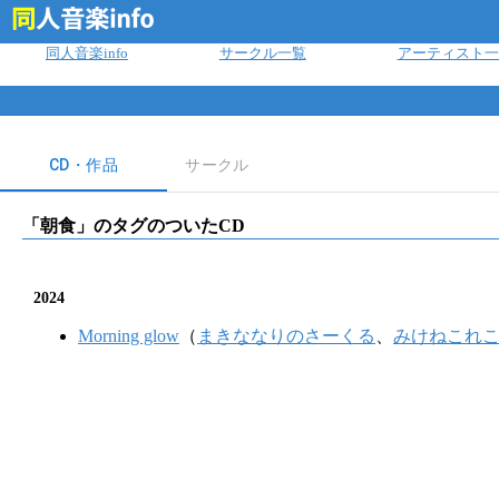
ログイン
同人音楽info
サークル一覧
アーティスト一
CD・作品
サークル
「
朝食
」のタグのついたCD
2024
Morning glow
（
まきななりのさーくる
、
みけねこれ