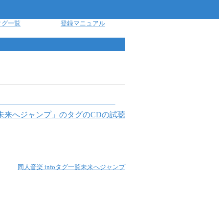
タグ一覧
登録マニュアル
未来へジャンプ
」のタグのCDの試聴
同人音楽 info
タグ一覧
未来へジャンプ