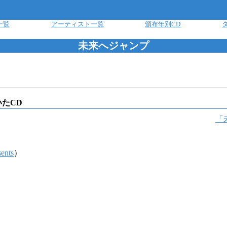
一覧
アーティスト一覧
頒布年別CD
未来へジャンプ
たCD
「
ents
）