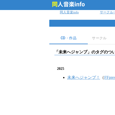
ログイン
同人音楽info
サークル
CD・作品
サークル
「
未来へジャンプ
」のタグのつい
2025
未来へジャンプ！
（
FFpres