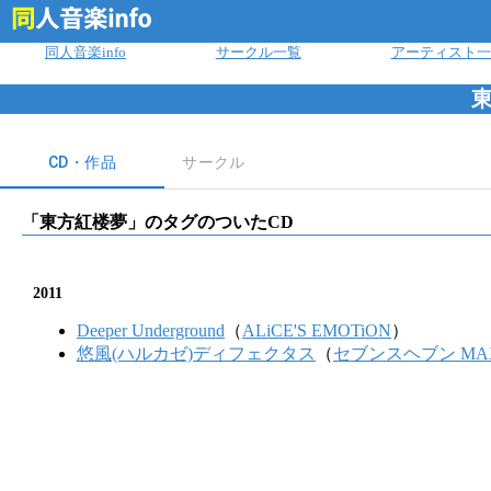
ログイン
同人音楽info
サークル一覧
アーティスト一
CD・作品
サークル
「
東方紅楼夢
」のタグのついたCD
2011
Deeper Underground
（
ALiCE'S EMOTiON
）
悠風(ハルカゼ)ディフェクタス
（
セブンスヘブン MAX