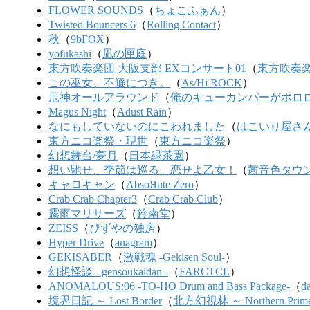
FLOWER SOUNDS
（
ちょこふぁん
）
Twisted Bouncers 6
（
Rolling Contact
）
秋
（
9bFOX
）
yofukashi
（
凪の匣庭
）
東方吹奏楽団 大阪支部 EXコンサート01
（
東方吹奏
この巫女、不遜につき。
（
As/Hi ROCK
）
厄神オールアラウンド
（
俺のキューカンバーがポロロ
Magus Night
（
Adust Rain
）
なにもしていないのにこわれました
（
はこいり屋さ
東方ニコ楽祭・現世
（
東方ニコ楽祭
）
幻想舞台/夢月
（
日本緑茶園
）
想い馳せ、季節は巡る、恋せよ乙女！
（
茜音色タウ
キャロキャン
（
AbsoЯute Zero
）
Crab Crab Chapter3
（
Crab Crab Club
）
霧雨マリサーズ
（
鈴南堂
）
ZEISS
（
ぴずやの独房
）
Hyper Drive
（
anagram
）
GEKISABER
（
激戦魂 -Gekisen Soul-
）
幻想怪談 - gensoukaidan -
（
FARCTCL
）
ANOMALOUS:06 -TO-HO Drum and Bass Package-
（
da
境界日記 ～ Lost Border
（
北方幻視林 ～ Northern Primeva