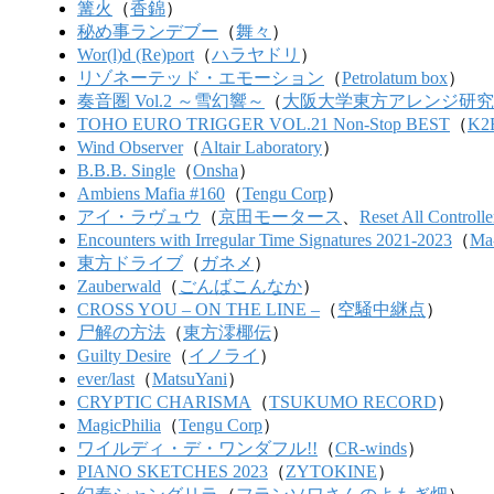
篝火
（
香錦
）
秘め事ランデブー
（
舞々
）
Wor(l)d (Re)port
（
ハラヤドリ
）
リゾネーテッド・エモーション
（
Petrolatum box
）
奏音圏 Vol.2 ～雪幻響～
（
大阪大学東方アレンジ研究
TOHO EURO TRIGGER VOL.21 Non-Stop BEST
（
K2E
Wind Observer
（
Altair Laboratory
）
B.B.B. Single
（
Onsha
）
Ambiens Mafia #160
（
Tengu Corp
）
アイ・ラヴュウ
（
京田モータース
、
Reset All Controlle
Encounters with Irregular Time Signatures 2021-2023
（
Ma
東方ドライブ
（
ガネメ
）
Zauberwald
（
ごんばこんなか
）
CROSS YOU – ON THE LINE –
（
空騒中継点
）
尸解の方法
（
東方澪椰伝
）
Guilty Desire
（
イノライ
）
ever/last
（
MatsuYani
）
CRYPTIC CHARISMA
（
TSUKUMO RECORD
）
MagicPhilia
（
Tengu Corp
）
ワイルディ・デ・ワンダフル!!
（
CR-winds
）
PIANO SKETCHES 2023
（
ZYTOKINE
）