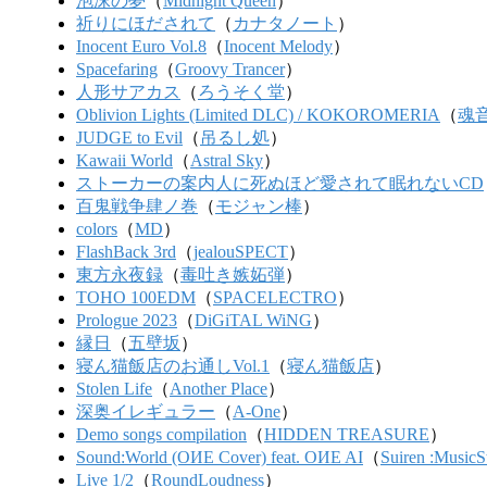
泡沫の夢
（
Midnight Queen
）
祈りにほだされて
（
カナタノート
）
Inocent Euro Vol.8
（
Inocent Melody
）
Spacefaring
（
Groovy Trancer
）
人形サアカス
（
ろうそく堂
）
Oblivion Lights (Limited DLC) / KOKOROMERIA
（
魂
JUDGE to Evil
（
吊るし処
）
Kawaii World
（
Astral Sky
）
ストーカーの案内人に死ぬほど愛されて眠れないCD
百鬼戦争肆ノ巻
（
モジャン棒
）
colors
（
MD
）
FlashBack 3rd
（
jealouSPECT
）
東方永夜録
（
毒吐き嫉妬弾
）
TOHO 100EDM
（
SPACELECTRO
）
Prologue 2023
（
DiGiTAL WiNG
）
縁日
（
五壁坂
）
寝ん猫飯店のお通しVol.1
（
寝ん猫飯店
）
Stolen Life
（
Another Place
）
深奥イレギュラー
（
A-One
）
Demo songs compilation
（
HIDDEN TREASURE
）
Sound:World (OИE Cover) feat. OИE AI
（
Suiren :MusicS
Live 1/2
（
RoundLoudness
）