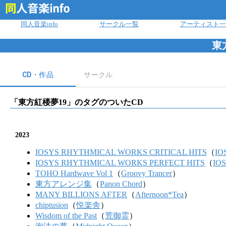
ログイン
同人音楽info
サークル一覧
アーティスト一
東
CD・作品
サークル
「
東方紅楼夢19
」のタグのついたCD
2023
IOSYS RHYTHMICAL WORKS CRITICAL HITS
（
IO
IOSYS RHYTHMICAL WORKS PERFECT HITS
（
IO
TOHO Hardwave Vol 1
（
Groovy Trancer
）
東方アレンジ集
（
Panon Chord
）
MANY BILLIONS AFTER
（
Afternoon*Tea
）
chiptusion
（
悦楽舎
）
Wisdom of the Past
（
荒御霊
）