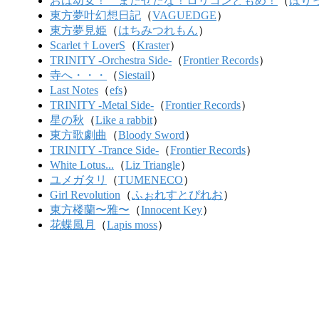
おは幼女！ またせたな！ロリコンどもめ！
（
ほり
東方夢叶幻想日記
（
VAGUEDGE
）
東方夢見姫
（
はちみつれもん
）
Scarlet † LoverS
（
Kraster
）
TRINITY -Orchestra Side-
（
Frontier Records
）
寺へ・・・
（
Siestail
）
Last Notes
（
efs
）
TRINITY -Metal Side-
（
Frontier Records
）
星の秋
（
Like a rabbit
）
東方歌劇曲
（
Bloody Sword
）
TRINITY -Trance Side-
（
Frontier Records
）
White Lotus...
（
Liz Triangle
）
ユメガタリ
（
TUMENECO
）
Girl Revolution
（
ふぉれすとぴれお
）
東方楼蘭〜雅〜
（
Innocent Key
）
花蝶風月
（
Lapis moss
）