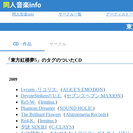
ログイン
同人音楽info
サークル一覧
アーティスト一
東
CD・作品
サークル
「
東方紅楼夢5
」のタグのついたCD
2009
Lycoris -リコリス-
（
ALiCE'S EMOTiON
）
DevoteStrikers!! U.E.
（
セブンスヘブン MAXION
）
Re5-W-
（
Iemitsu.
）
Phantom Dreamer
（
SOUND HOLIC
）
The Brilliant Flowers
（
Alstroemeria Records
）
Re4-K-
（
Iemitsu.
）
夕詠 SEKIEI
（
C-CLAYS
）