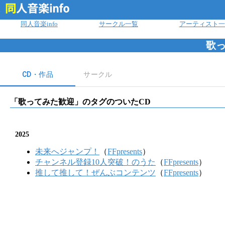
ログイン
同人音楽info
サークル一覧
アーティスト一
歌
CD・作品
サークル
「
歌ってみた歓迎
」のタグのついたCD
2025
未来へジャンプ！
（
FFpresents
）
チャンネル登録10人突破！のうた
（
FFpresents
）
推して推して！ぜんぶコンテンツ
（
FFpresents
）