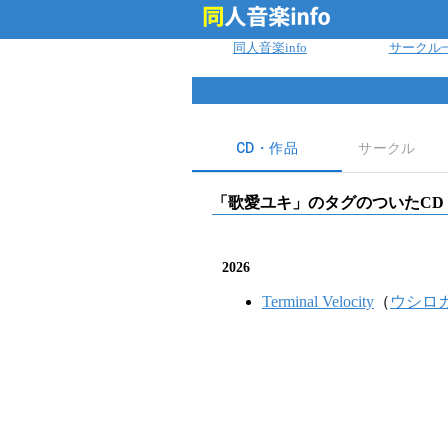
ログイン
同人音楽info
サークル
CD・作品
サークル
「
歌愛ユキ
」のタグのついたCD
2026
Terminal Velocity
（
ウシロ