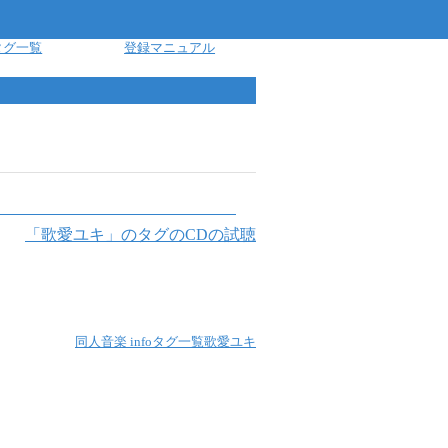
タグ一覧
登録マニュアル
「
歌愛ユキ
」のタグのCDの試聴
同人音楽 info
タグ一覧
歌愛ユキ