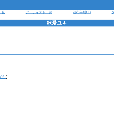
一覧
アーティスト一覧
頒布年別CD
歌愛ユキ
ガミ
）