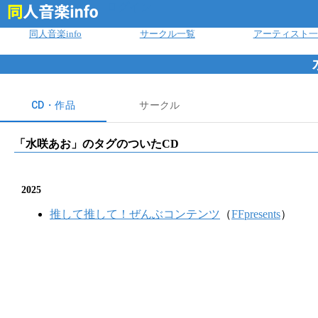
ログイン
同人音楽info
サークル一覧
アーティスト一
CD・作品
サークル
「
水咲あお
」のタグのついたCD
2025
推して推して！ぜんぶコンテンツ
（
FFpresents
）