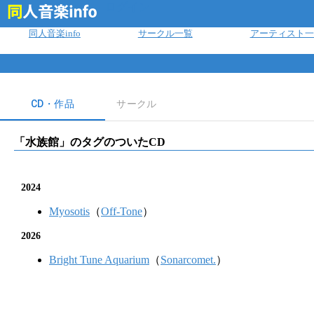
ログイン
同人音楽info
サークル一覧
アーティスト一
CD・作品
サークル
「
水族館
」のタグのついたCD
2024
Myosotis
（
Off-Tone
）
2026
Bright Tune Aquarium
（
Sonarcomet.
）