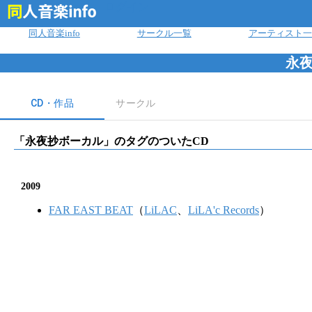
ログイン
同人音楽info
サークル一覧
アーティスト一
永
CD・作品
サークル
「
永夜抄ボーカル
」のタグのついたCD
2009
FAR EAST BEAT
（
LiLAC
、
LiLA'c Records
）