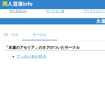
ログイン
同人音楽info
サークル一覧
アーティスト一
永
CD・作品
サークル
「
永遠のアセリア
」のタグのついたサークル
でっかい剣が好き