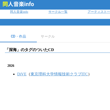
ログイン
同人音楽info
サークル一覧
アーティスト一
CD・作品
サークル
「
深海
」のタグのついたCD
2026
DiVE
（
東京理科大学情報技術クラブITC
）