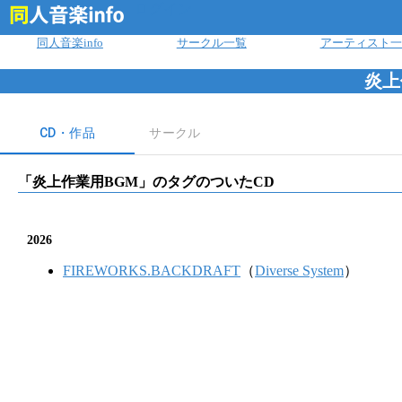
ログイン
同人音楽info
サークル一覧
アーティスト一
炎上
CD・作品
サークル
「
炎上作業用BGM
」のタグのついたCD
2026
FIREWORKS.BACKDRAFT
（
Diverse System
）