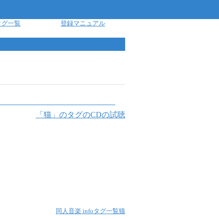
タグ一覧
登録マニュアル
「
猫
」のタグのCDの試聴
同人音楽 info
タグ一覧
猫