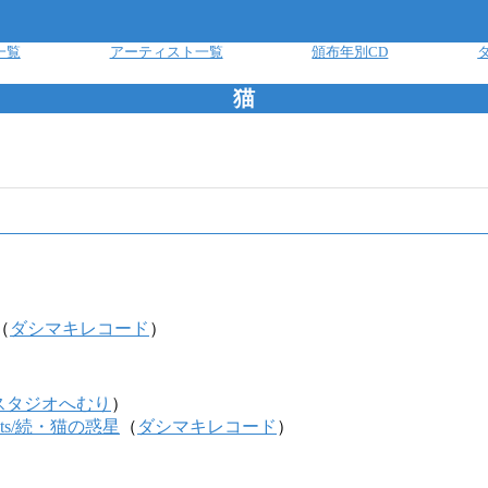
一覧
アーティスト一覧
頒布年別CD
猫
（
ダシマキレコード
）
スタジオへむり
）
he Cats/続・猫の惑星
（
ダシマキレコード
）