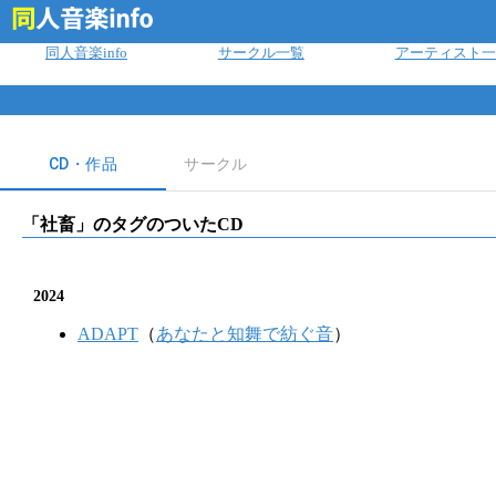
ログイン
同人音楽info
サークル一覧
アーティスト一
CD・作品
サークル
「
社畜
」のタグのついたCD
2024
ADAPT
（
あなたと知舞で紡ぐ音
）