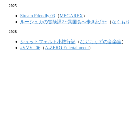
2025
Stream Friendly 03
（
MEGAREX
）
ルーシュカの冒険譚2 ~異国食べ歩き紀行~
（
なぐも
2026
シュットフェルト小旅行記
（
なぐもりずの音楽室
）
#VVVJ 06
（
A-ZERO Entertainment
）