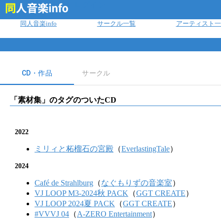
ログイン
同人音楽info
サークル一覧
アーティスト一
CD・作品
サークル
「
素材集
」のタグのついたCD
2022
ミリィと柘榴石の宮殿
（
EverlastingTale
）
2024
Café de Strahlburg
（
なぐもりずの音楽室
）
VJ LOOP M3-2024秋 PACK
（
GGT CREATE
）
VJ LOOP 2024夏 PACK
（
GGT CREATE
）
#VVVJ 04
（
A-ZERO Entertainment
）