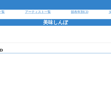
一覧
アーティスト一覧
頒布年別CD
美味しんぼ
D