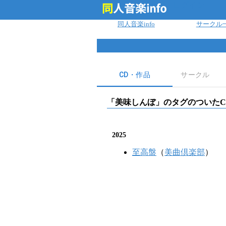
ログイン
同人音楽info
サークル
CD・作品
サークル
「
美味しんぼ
」のタグのついたC
2025
至高盤
（
美曲倶楽部
）