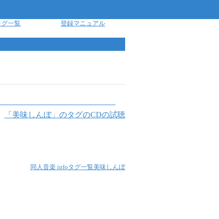
タグ一覧
登録マニュアル
「
美味しんぼ
」のタグのCDの試聴
同人音楽 info
タグ一覧
美味しんぼ