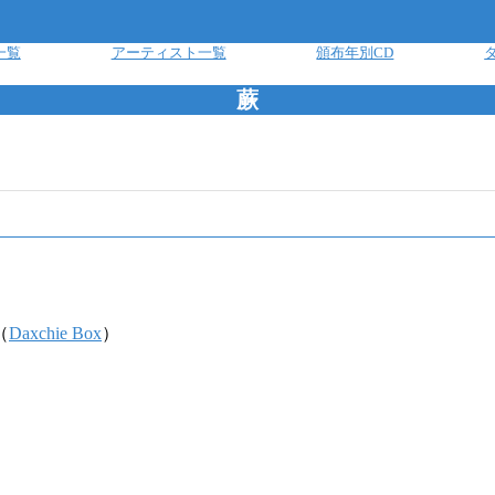
一覧
アーティスト一覧
頒布年別CD
蕨
（
Daxchie Box
）