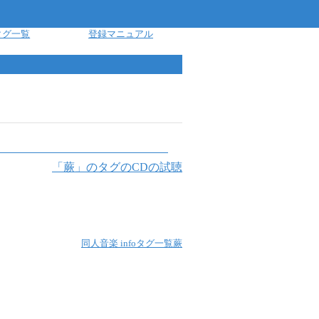
タグ一覧
登録マニュアル
「
蕨
」のタグのCDの試聴
同人音楽 info
タグ一覧
蕨