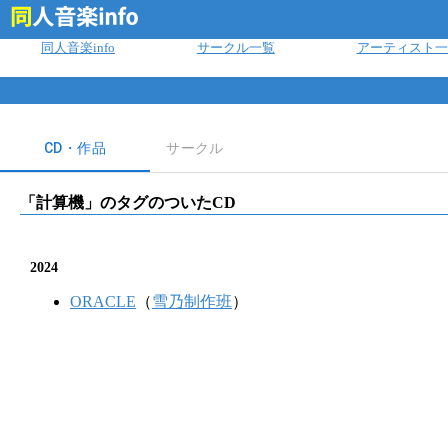
ログイン
同人音楽info
サークル一覧
アーティスト一
CD・作品
サークル
「
計算機
」のタグのついたCD
2024
ORACLE
（
雪乃制作班
）