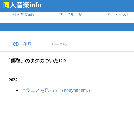
ログイン
同人音楽info
サークル一覧
アーティスト一
CD・作品
サークル
「
郷愁
」のタグのついたCD
2025
ヒラエスを歌って
（
houyhnhnm.
）