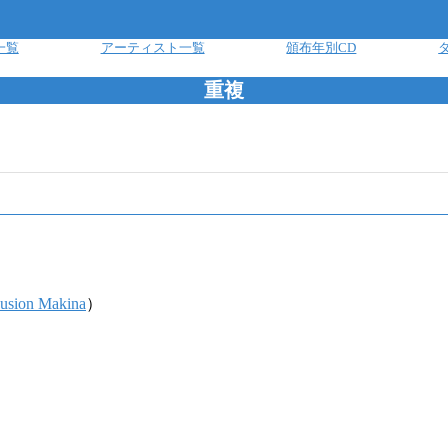
一覧
アーティスト一覧
頒布年別CD
重複
Fusion Makina
）