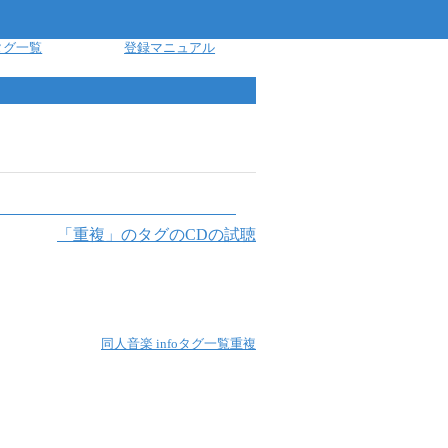
タグ一覧
登録マニュアル
「
重複
」のタグのCDの試聴
同人音楽 info
タグ一覧
重複