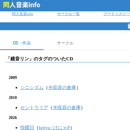
ログイン
同人音楽info
サークル一覧
アーティスト一
CD・作品
サークル
「
鏡音リン
」のタグのついたCD
2009
シニシズム
（
光収容の倉庫
）
2010
セントラリア
（
光収容の倉庫
）
2026
悦曜日
（
kenya / けにゃP
）