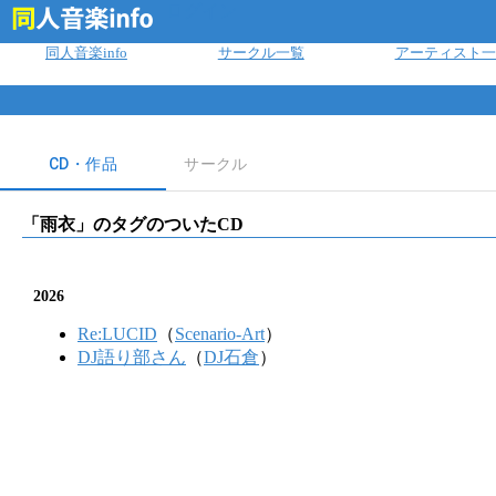
ログイン
同人音楽info
サークル一覧
アーティスト一
CD・作品
サークル
「
雨衣
」のタグのついたCD
2026
Re:LUCID
（
Scenario-Art
）
DJ語り部さん
（
DJ石倉
）