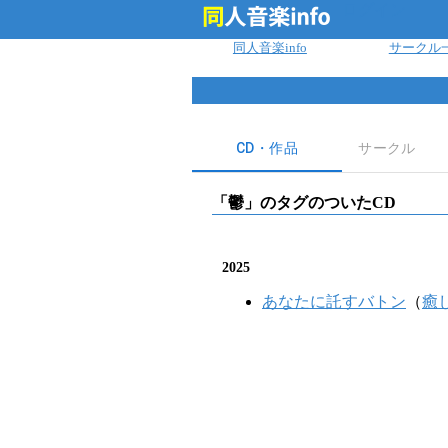
ログイン
同人音楽info
サークル
CD・作品
サークル
「
鬱
」のタグのついたCD
2025
あなたに託すバトン
（
癒