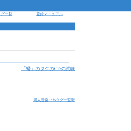
タグ一覧
登録マニュアル
「
鬱
」のタグのCDの試聴
同人音楽 info
タグ一覧
鬱