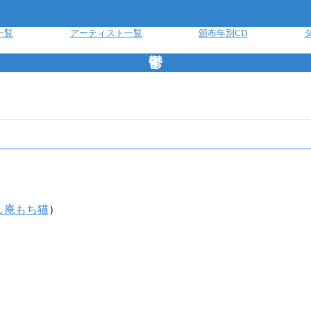
一覧
アーティスト一覧
頒布年別CD
鬱
し庵もち猫
）