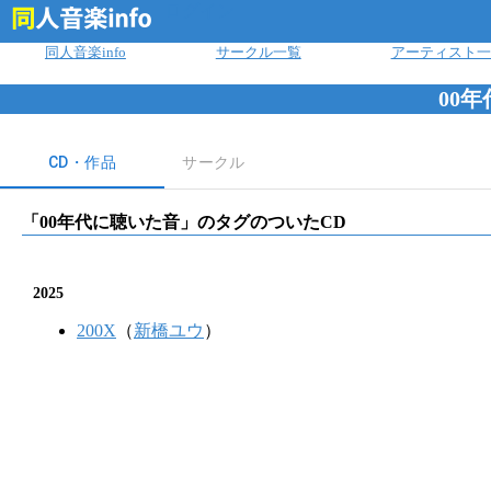
ログイン
同人音楽info
サークル一覧
アーティスト一
00
CD・作品
サークル
「
00年代に聴いた音
」のタグのついたCD
2025
200X
（
新橋ユウ
）