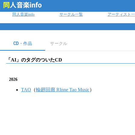
ログイン
同人音楽info
サークル一覧
アーティスト一
CD・作品
サークル
「
AI
」のタグのついたCD
2026
TAO
（
輪廻回廊 RInne Tao Music
）