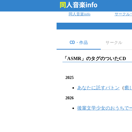
ログイン
同人音楽info
サークル
CD・作品
サークル
「
ASMR
」のタグのついたCD
2025
あなたに託すバトン
（
癒
2026
後輩文学少女のおうちで