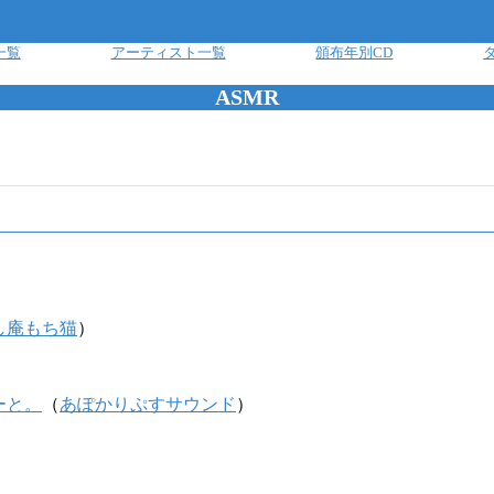
一覧
アーティスト一覧
頒布年別CD
ASMR
し庵もち猫
）
ーと。
（
あぽかりぷすサウンド
）