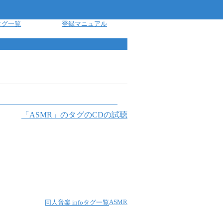
タグ一覧
登録マニュアル
「
ASMR
」のタグのCDの試聴
ASMR
同人音楽 info
タグ一覧