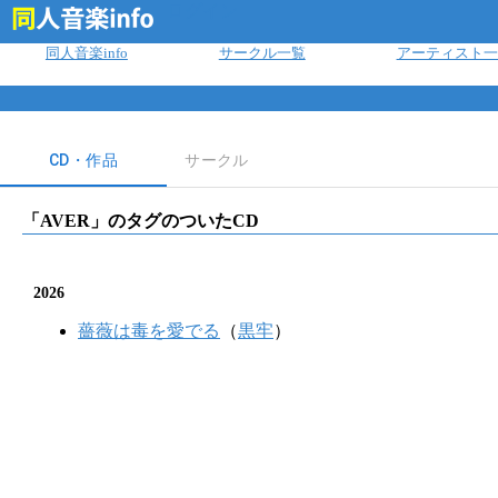
ログイン
同人音楽info
サークル一覧
アーティスト一
CD・作品
サークル
「
AVER
」のタグのついたCD
2026
薔薇は毒を愛でる
（
黒牢
）