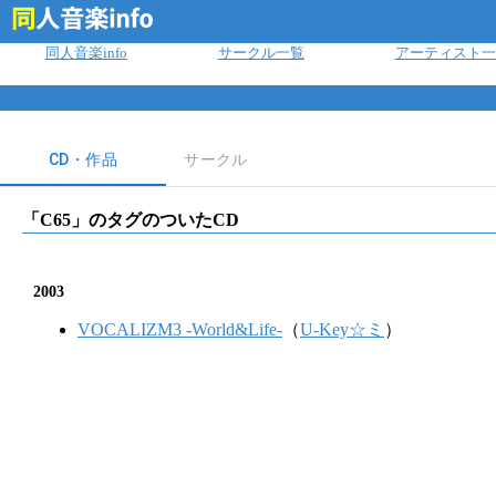
ログイン
同人音楽info
サークル一覧
アーティスト一
CD・作品
サークル
「
C65
」のタグのついたCD
2003
VOCALIZM3 -World&Life-
（
U-Key☆ミ
）