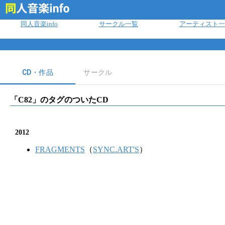
ログイン
同人音楽info
サークル一覧
アーティスト一
CD・作品
サークル
「
C82
」のタグのついたCD
2012
FRAGMENTS
（
SYNC.ART'S
）