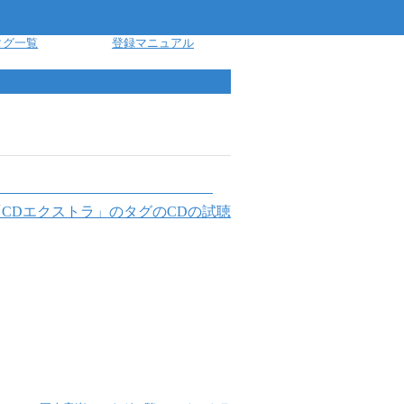
タグ一覧
登録マニュアル
「
CDエクストラ
」のタグのCDの試聴