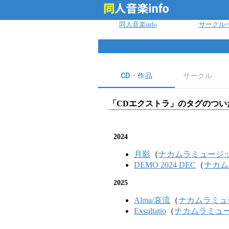
ログイン
同人音楽info
サークル
CD・作品
サークル
「
CDエクストラ
」のタグのつい
2024
月影
（
ナカムラミュージ
DEMO 2024 DEC
（
ナカム
2025
Alma/哀流
（
ナカムラミュ
Exsultatio
（
ナカムラミュ