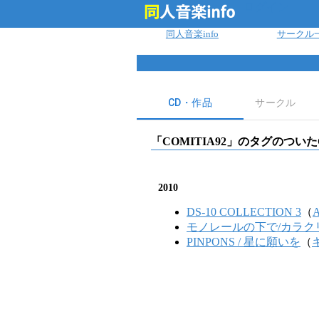
ログイン
同人音楽info
サークル
CD・作品
サークル
「
COMITIA92
」のタグのついた
2010
DS-10 COLLECTION 3
（
モノレールの下で/カラク
PINPONS / 星に願いを
（