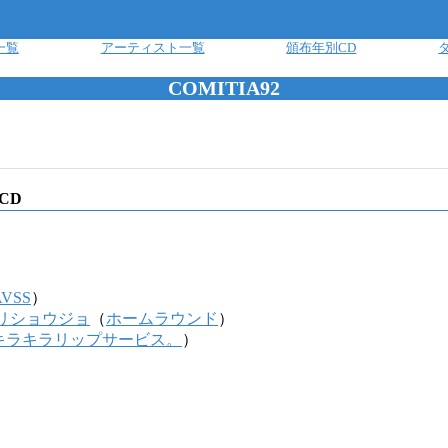
一覧
アーティスト一覧
頒布年別CD
COMITIA92
CD
AVSS
）
リショウジョ
（
ホームラウンド
）
キラキラリップサービス。
）