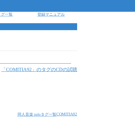
タグ一覧
登録マニュアル
「
COMITIA92
」のタグのCDの試聴
COMITIA92
同人音楽 info
タグ一覧