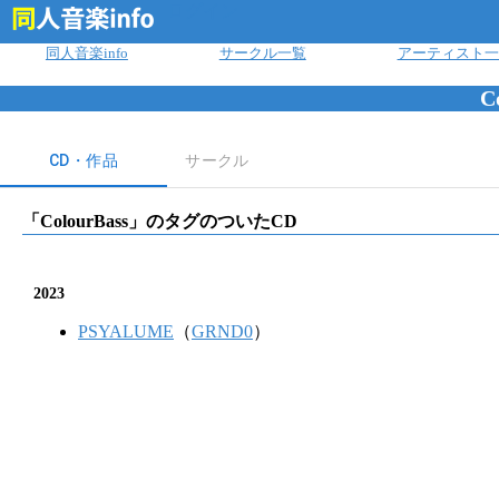
ログイン
同人音楽info
サークル一覧
アーティスト一
C
CD・作品
サークル
「
ColourBass
」のタグのついたCD
2023
PSYALUME
（
GRND0
）