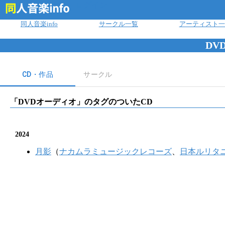
ログイン
同人音楽info
サークル一覧
アーティスト一
DV
CD・作品
サークル
「
DVDオーディオ
」のタグのついたCD
2024
月影
（
ナカムラミュージックレコーズ
、
日本ルリタ