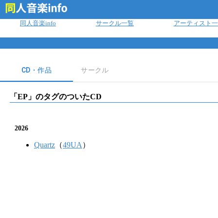
ログイン
同人音楽info
サークル一覧
アーティスト一
CD・作品
サークル
「
EP
」のタグのついたCD
2026
Quartz
（
49UA
）