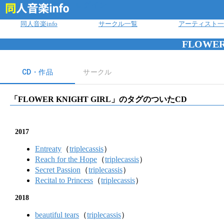
ログイン
同人音楽info
サークル一覧
アーティスト一
FLOWER
CD・作品
サークル
「
FLOWER KNIGHT GIRL
」のタグのついたCD
2017
Entreaty
（
triplecassis
）
Reach for the Hope
（
triplecassis
）
Secret Passion
（
triplecassis
）
Recital to Princess
（
triplecassis
）
2018
beautiful tears
（
triplecassis
）