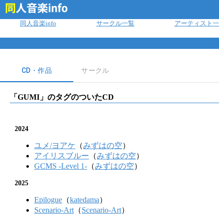
ログイン
同人音楽info
サークル一覧
アーティスト一
CD・作品
サークル
「
GUMI
」のタグのついたCD
2024
ユメ/ヨアケ
（
みずはの空
）
アイリスブルー
（
みずはの空
）
GCMS -Level 1-
（
みずはの空
）
2025
Epilogue
（
katedama
）
Scenario-Art
（
Scenario-Art
）