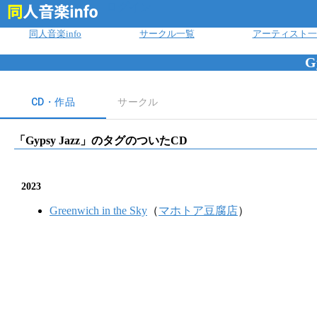
ログイン
同人音楽info
サークル一覧
アーティスト一
G
CD・作品
サークル
「
Gypsy Jazz
」のタグのついたCD
2023
Greenwich in the Sky
（
マホトア豆腐店
）