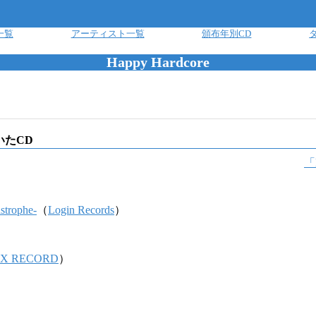
一覧
アーティスト一覧
頒布年別CD
Happy Hardcore
いたCD
「
strophe-
（
Login Records
）
X RECORD
）