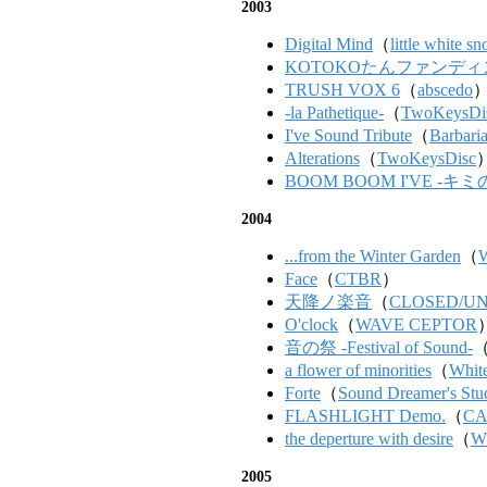
2003
Digital Mind
（
little white s
KOTOKOたんファンディ
TRUSH VOX 6
（
abscedo
-la Pathetique-
（
TwoKeysDi
I've Sound Tribute
（
Barbari
Alterations
（
TwoKeysDisc
BOOM BOOM I'VE -
2004
...from the Winter Garden
（
W
Face
（
CTBR
）
天降ノ楽音
（
CLOSED/U
O'clock
（
WAVE CEPTOR
音の祭 -Festival of Sound-
a flower of minorities
（
Whit
Forte
（
Sound Dreamer's Stu
FLASHLIGHT Demo.
（
CA
the deperture with desire
（
Wh
2005