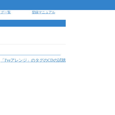
タグ一覧
登録マニュアル
「
I'veアレンジ
」のタグのCDの試聴