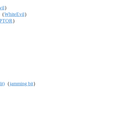
il
）
（
WhiteEvil
）
PTOR
）
it)
（
jamming bit
）