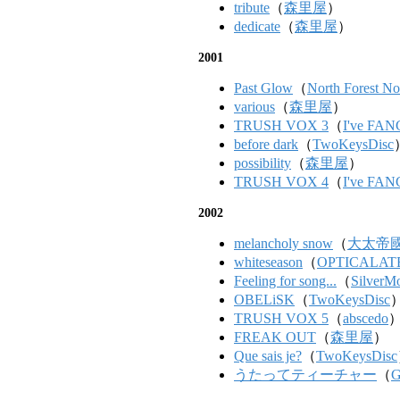
tribute
（
森里屋
）
dedicate
（
森里屋
）
2001
Past Glow
（
North Forest No
various
（
森里屋
）
TRUSH VOX 3
（
I've FA
before dark
（
TwoKeysDisc
possibility
（
森里屋
）
TRUSH VOX 4
（
I've FA
2002
melancholy snow
（
大太帝
whiteseason
（
OPTICALAT
Feeling for song...
（
SilverM
OBELiSK
（
TwoKeysDisc
TRUSH VOX 5
（
abscedo
FREAK OUT
（
森里屋
）
Que sais je?
（
TwoKeysDisc
うたってティーチャー
（
G