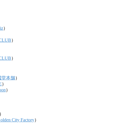
iz
）
NCLUB
）
）
NCLUB
）
國堂本舗
）
E
）
oon
）
）
）
）
olden City Factory
）