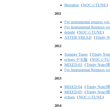
liberation
（
NOC☆TUNE
）
2011
I've instrumental remixes vol
I've Instrumental Remixes v
delight
（
NOC☆TUNE
）
ASTER TREAD
（
Trinit
2012
Summer Tunes
（
Trinity 
echoes デモ版
（
NOC☆TU
MIXED:03
（
Trinity Not
I've Instrumental Remixes v
2013
MIXED:04
（
Trinity Not
MIXED:05
（
Trinity Not
echoes
（
NOC☆TUNE
）
2014