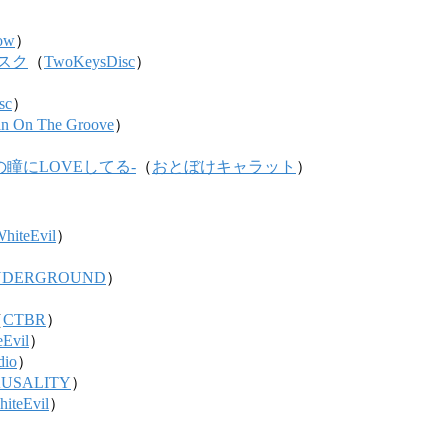
now
）
スク
（
TwoKeysDisc
）
）
sc
）
an On The Groove
）
）
キミの瞳にLOVEしてる-
（
おとぼけキャラット
）
hiteEvil
）
NDERGROUND
）
）
（
CTBR
）
eEvil
）
dio
）
USALITY
）
iteEvil
）