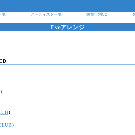
一覧
アーティスト一覧
頒布年別CD
I'veアレンジ
CD
）
CLUB
）
NCLUB
）