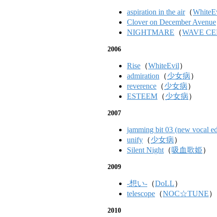
aspiration in the air
（
WhiteEv
Clover on December Avenue
NIGHTMARE
（
WAVE CE
2006
Rise
（
WhiteEvil
）
admiration
（
少女病
）
reverence
（
少女病
）
ESTEEM
（
少女病
）
2007
jamming bit 03 (new vocal ed
unify
（
少女病
）
Silent Night
（
吸血歌姫
）
2009
-想い-
（
DoLL
）
telescope
（
NOC☆TUNE
）
2010