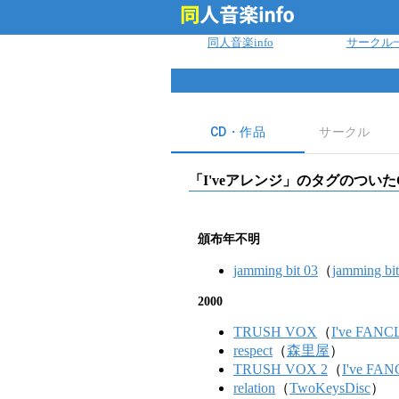
ログイン
同人音楽info
サークル
CD・作品
サークル
「
I'veアレンジ
」のタグのついた
頒布年不明
jamming bit 03
（
jamming bit
2000
TRUSH VOX
（
I've FAN
respect
（
森里屋
）
TRUSH VOX 2
（
I've FA
relation
（
TwoKeysDisc
）