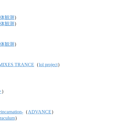
）
e/球体観測
）
e/球体観測
）
e/球体観測
）
MIXES TRANCE
（
lol project
）
ー
）
eincarnation-
（
ADVANCE
）
raculum
）