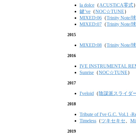
la dolce
（
ACUSTiCA零式
鍵’ve
（
NOC☆TUNE
）
MIXED:06
（
Trinity Not
MIXED:07
（
Trinity Not
2015
MIXED:08
（
Trinity Not
2016
IVE INSTRUMENTAL RE
Sunrise
（
NOC☆TUNE
）
2017
I'veloid
（
陰謀派スライダ
2018
Tribute of I've G.C. Vol.1 -R
Timeless
（
ツキセキセ
、
Mi
2019