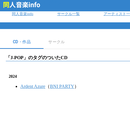
ログイン
同人音楽info
サークル一覧
アーティスト一
CD・作品
サークル
「
J-POP
」のタグのついたCD
2024
Ardent Azure
（
BNI PARTY
）